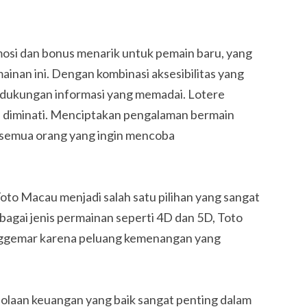
si dan bonus menarik untuk pemain baru, yang
inan ini. Dengan kombinasi aksesibilitas yang
 dukungan informasi yang memadai. Lotere
 diminati. Menciptakan pengalaman bermain
 semua orang yang ingin mencoba
Toto Macau menjadi salah satu pilihan yang sangat
bagai jenis permainan seperti 4D dan 5D, Toto
ggemar karena peluang kemenangan yang
elolaan keuangan yang baik sangat penting dalam