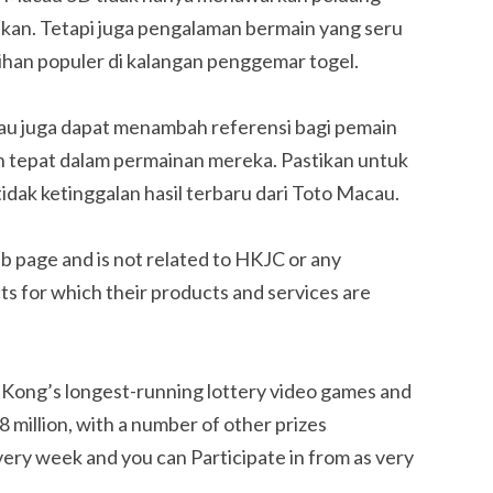
kan. Tetapi juga pengalaman bermain yang seru
ihan populer di kalangan penggemar togel.
u juga dapat menambah referensi bagi pemain
h tepat dalam permainan mereka. Pastikan untuk
tidak ketinggalan hasil terbaru dari Toto Macau.
eb page and is not related to HKJC or any
s for which their products and services are
Kong’s longest-running lottery video games and
$8 million, with a number of other prizes
very week and you can Participate in from as very